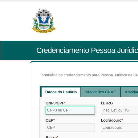
Credenciamento Pessoa Jurídic
Formulário de credenciamento para Pessoa Jurídica de Outr
Dados do Usuário
Atividades CNAE
Ativida
CNPJ/CPF
I.E./RG
CEP
Logradouro
Bairro