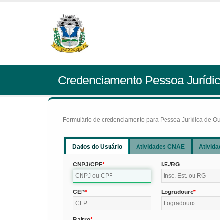
Credenciamento Pessoa Jurídic
Formulário de credenciamento para Pessoa Jurídica de Outr
Dados do Usuário
Atividades CNAE
Ativida
CNPJ/CPF
I.E./RG
CEP
Logradouro
Bairro