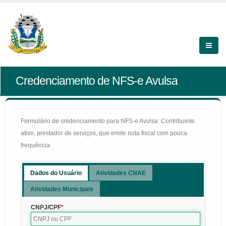
Credenciamento de NFS-e Avulsa
Formulário de credenciamento para NFS-e Avulsa: Contribuinte
ativo, prestador de serviços, que emite nota fiscal com pouca
frequência
Dados do Usuário
Atividades CNAE
Atividades Municipais
CNPJ/CPF