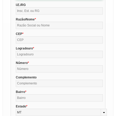
I.E./RG
Razão/Nome
CEP
Logradouro
Número
Complemento
Bairro
Estado
MT