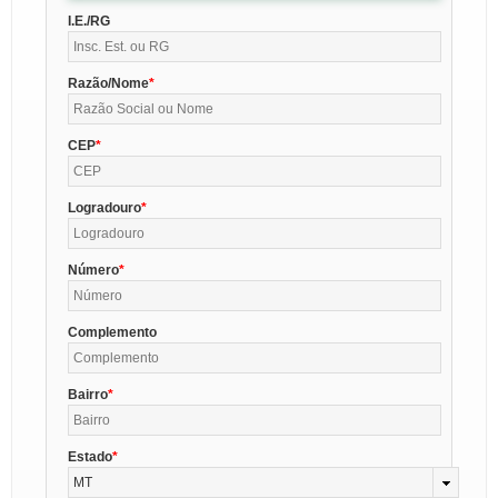
I.E./RG
Razão/Nome
CEP
Logradouro
Número
Complemento
Bairro
Estado
MT