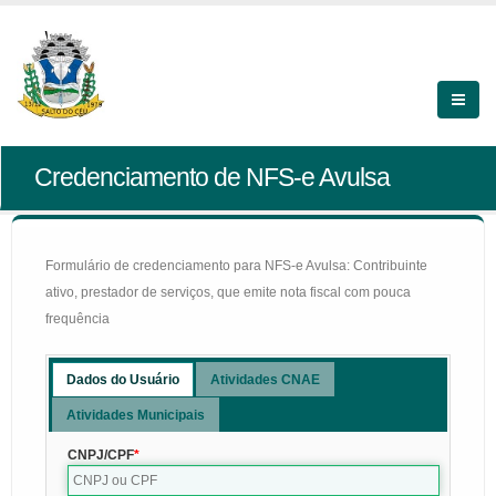
Credenciamento de NFS-e Avulsa
Formulário de credenciamento para NFS-e Avulsa: Contribuinte
ativo, prestador de serviços, que emite nota fiscal com pouca
frequência
Dados do Usuário
Atividades CNAE
Atividades Municipais
CNPJ/CPF