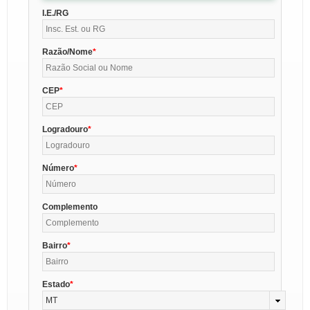
I.E./RG
Razão/Nome
CEP
Logradouro
Número
Complemento
Bairro
Estado
MT