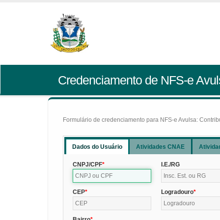
Credenciamento de NFS-e Avul
Formulário de credenciamento para NFS-e Avulsa: Contribui
Dados do Usuário
Atividades CNAE
Ativida
CNPJ/CPF
I.E./RG
CEP
Logradouro
Bairro