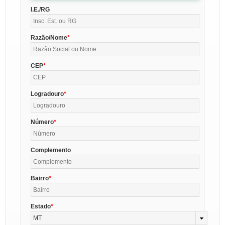
I.E./RG
Razão/Nome
CEP
Logradouro
Número
Complemento
Bairro
Estado
MT