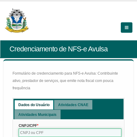
Credenciamento de NFS-e Avulsa
Formulário de credenciamento para NFS-e Avulsa: Contribuinte
ativo, prestador de serviços, que emite nota fiscal com pouca
frequência
Dados do Usuário
Atividades CNAE
Atividades Municipais
CNPJ/CPF