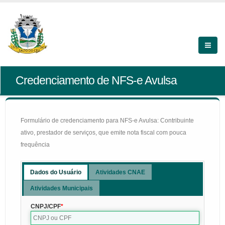
Credenciamento de NFS-e Avulsa
Formulário de credenciamento para NFS-e Avulsa: Contribuinte
ativo, prestador de serviços, que emite nota fiscal com pouca
frequência
Dados do Usuário
Atividades CNAE
Atividades Municipais
CNPJ/CPF