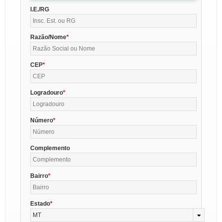
I.E./RG
Razão/Nome
CEP
Logradouro
Número
Complemento
Bairro
Estado
MT