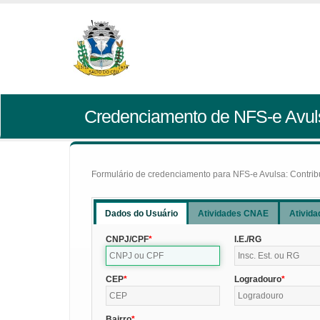
Credenciamento de NFS-e Avul
Formulário de credenciamento para NFS-e Avulsa: Contribui
Dados do Usuário
Atividades CNAE
Ativida
CNPJ/CPF
I.E./RG
CEP
Logradouro
Bairro