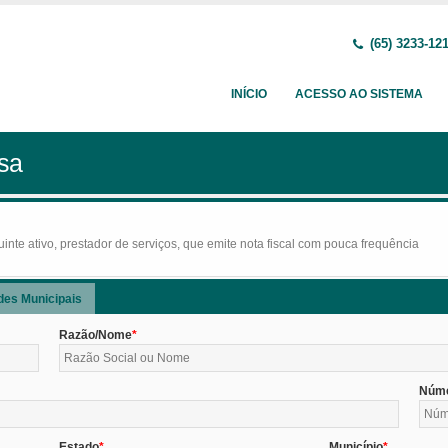
(65) 3233-12
INÍCIO
ACESSO AO SISTEMA
sa
nte ativo, prestador de serviços, que emite nota fiscal com pouca frequência
des Municipais
Razão/Nome
Núm
Estado
Município