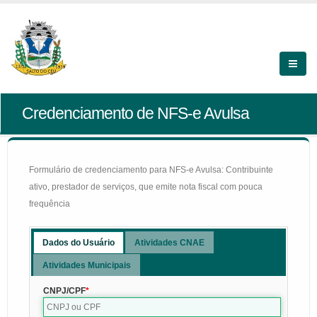
Credenciamento de NFS-e Avulsa
Formulário de credenciamento para NFS-e Avulsa: Contribuinte
ativo, prestador de serviços, que emite nota fiscal com pouca
frequência
Dados do Usuário
Atividades CNAE
Atividades Municipais
CNPJ/CPF