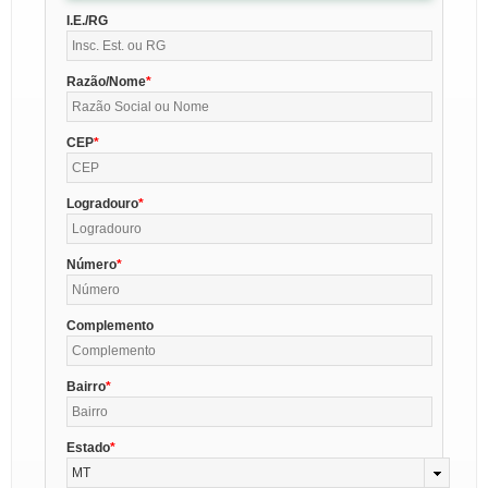
I.E./RG
Razão/Nome
CEP
Logradouro
Número
Complemento
Bairro
Estado
MT