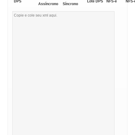
DPS
Lote DPS
NFS-e
NFS-
Assíncrono
Síncrono