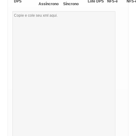
DPS
Lote DPS
NFS-e
NFS-
Assíncrono
Síncrono