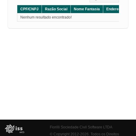
CPF/CNPJ
Razão Social
Nome Fantasia
Endereço
CE
Nenhum resultado encontrado!
Fiorilli Sociedade Civil Software LTDA
© Copyright 2012-2026. Todos os Direitos