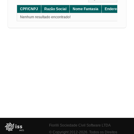
CPF/CNPJ
Razão Social
Nome Fantasia
Endereço
CE
Nenhum resultado encontrado!
Fiorilli Sociedade Civil Software LTDA
© Copyright 2012-2026. Todos os Direitos