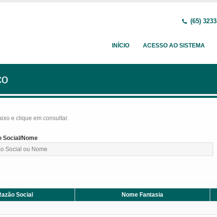
(65) 3233
INÍCIO
ACESSO AO SISTEMA
ço
baixo e clique em consultar.
 Social/Nome
azão Social
Nome Fantasia