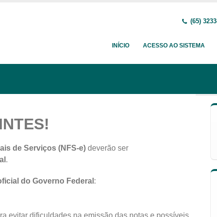
(65) 3233
INÍCIO
ACESSO AO SISTEMA
INTES!
ais de Serviços (NFS-e)
deverão ser
al
.
oficial do Governo Federal
:
a evitar dificuldades na emissão das notas e possíveis