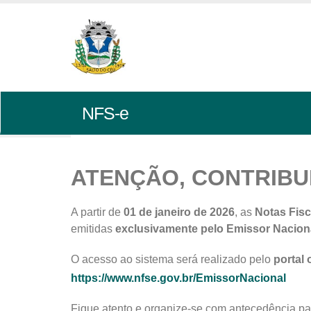
NFS-e
ATENÇÃO, CONTRIBU
A partir de
01 de janeiro de 2026
, as
Notas Fisc
emitidas
exclusivamente pelo Emissor Nacion
O acesso ao sistema será realizado pelo
portal 
https://www.nfse.gov.br/EmissorNacional
Fique atento e organize-se com antecedência par